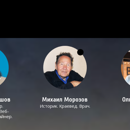
ашов
Михаил Морозов
Ол
р.
Историк. Краевед. Врач.
Веб-
айнер.