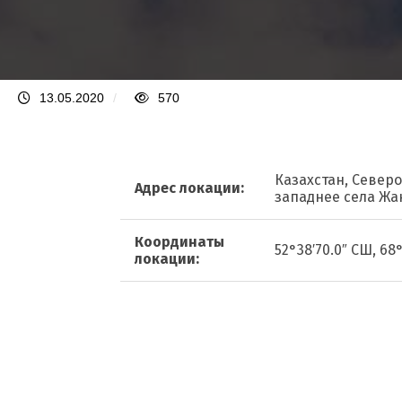
13.05.2020
/
570
Казахстан, Северо
Адрес локации:
западнее села Жа
Координаты
52°38′70.0″ СШ, 68°
локации: