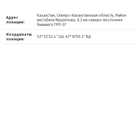
Казахстан, Северо-Казахстанская область, Район
Адрес
им.Габита Мусрепова, 0,3 км северо-восточнее
локации:
бывшего ГРП-37
Координаты
52°33′32.4″ СШ, 67°10′55.3″ ВД
локации: