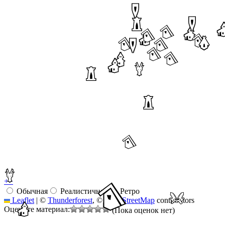
+
−
Обычная
Реалистичная
Ретро
Leaflet
|
©
Thunderforest
, ©
OpenStreetMap
contributors
Оцените материал:
(Пока оценок нет)