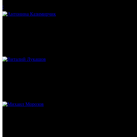
!
Антонина Казимирчик
Журналист. Краевед.
Виталий Лукашов
Реконструктор. Фехтовальщик. Веб-разработчик. Дизайнер. Эко
Михаил Морозов
Историк. Краевед. Врач.