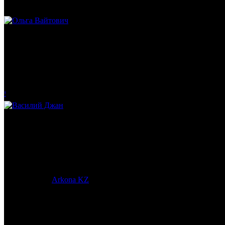
Ольга Вайтович
Журналист.
!
Василий Джан
Тренер и популяризатор Кендо.
© 2017-2023 |
Arkona KZ
| All Rights Reserved.