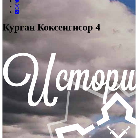
Курган Коксенгисор 4