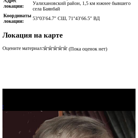
Адрес
Уалихановский район, 1,5 км южнее бывшего
локации:
села Баянбай
Координаты
53°03′64.7″ СШ, 71°43′66.5″ ВД
локации:
Локация на карте
Leaflet
|
©
Thunderforest
, ©
OpenStreetMap
contributors
Оцените материал:
(Пока оценок нет)
+
−
!