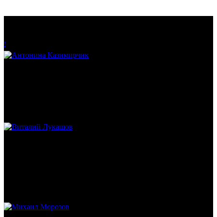
!
Антонина Казимирчик
Журналист. Краевед.
Виталий Лукашов
Реконструктор. Фехтовальщик. Веб-разработчик. Дизайнер.
Эколог.