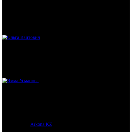
Михаил Морозов
Историк. Краевед. Врач.
Ольга Вайтович
Журналист.
Эмма Усманова
Археолог. Реконструктор.
© 2017-2023 |
Arkona KZ
| All Rights Reserved.