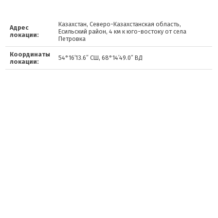
Казахстан, Северо-Казахстанская область,
Адрес
Есильский район, 4 км к юго-востоку от села
локации:
Петровка
Координаты
54°16′13.6″ СШ, 68°14′49.0″ ВД
локации: