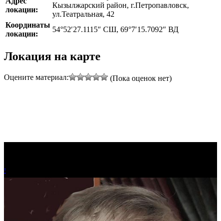
Адрес
Кызылжарский район, г.Петропавловск,
локации:
ул.Театральная, 42
Координаты
54°52′27.1115″ СШ, 69°7′15.7092″ ВД
локации:
Локация на карте
Leaflet
|
©
Thunderforest
, ©
OpenStreetMap
contributors
Оцените материал:
(Пока оценок нет)
+
−
!