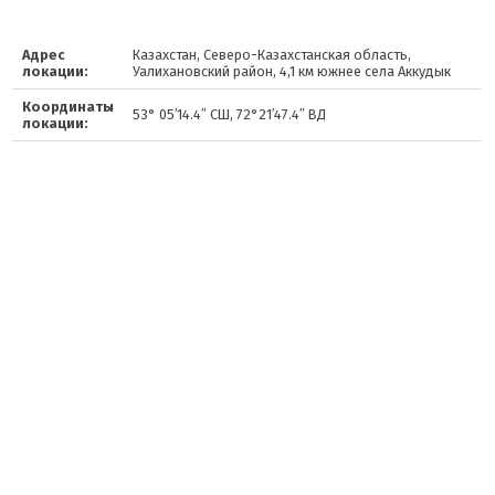
Адрес
Казахстан, Северо-Казахстанская область,
локации:
Уалихановский район, 4,1 км южнее села Аккудык
Координаты
53° 05′14.4″ СШ, 72°21′47.4″ ВД
локации: