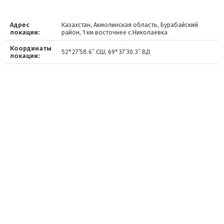
Адрес
Казахстан, Акмолинская область, Бурабайский
локации:
район, 1 км восточнее с.Николаевка
Координаты
52°27′58.6″ СШ, 69°37′30.3″ ВД
локации: