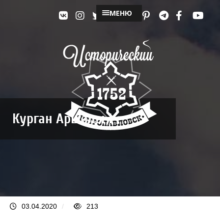
МЕНЮ
Курган Аршалы I
03.04.2020
/
213