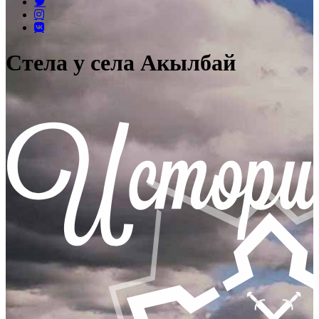
Стела у села Акылбай