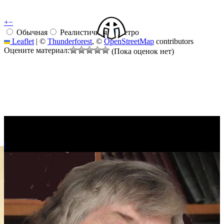
+
−
Обычная
Реалистичная
Ретро
Leaflet
|
©
Thunderforest
, ©
OpenStreetMap
contributors
Оцените материал:
(Пока оценок нет)
!