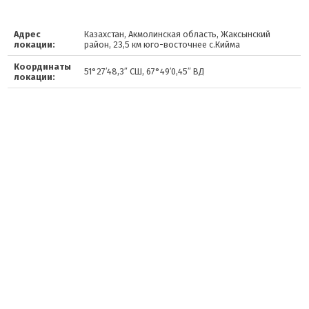
Адрес
Казахстан, Акмолинская область, Жаксынский
локации:
район, 23,5 км юго-восточнее с.Кийма
Координаты
51°27′48,3″ СШ, 67°49′0,45″ ВД
локации: