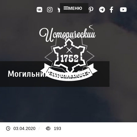
МЕНЮ
Могильник Аралтобе
03.04.2020
/
193