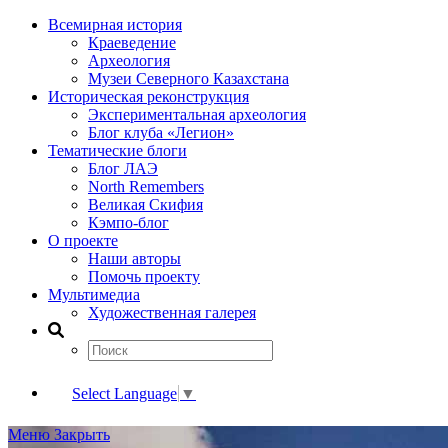
Всемирная история
Краеведение
Археология
Музеи Северного Казахстана
Историческая реконструкция
Экспериментальная археология
Блог клуба «Легион»
Тематические блоги
Блог ЛАЭ
North Remembers
Великая Скифия
Кэмпо-блог
О проекте
Наши авторы
Помочь проекту
Мультимедиа
Художественная галерея
Select Language
▼
Меню
Закрыть