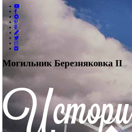
Могильник Березняковка II