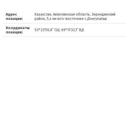
Адрес
Казахстан, Акмолинская область, Зерендинский
локации:
район, 5,4 км юго-восточнее с.Донгулагаш
Координаты
53°23′50,0″ СШ, 69°11′32,1″ ВД
локации: