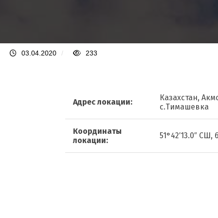
03.04.2020
/
233
Казахстан, Акм
Адрес локации:
с.Тимашевка
Координаты
51°42′13.0″ СШ, 
локации: