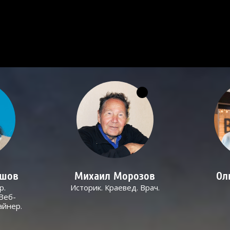
ашов
Михаил Морозов
Ол
р.
Историк. Краевед. Врач.
Веб-
айнер.