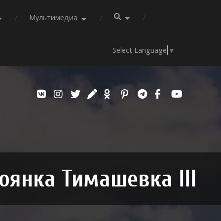
Мультимедиа
Select Language
▼
оянка Тимашевка III