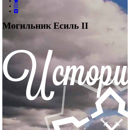
Могильник Есиль II