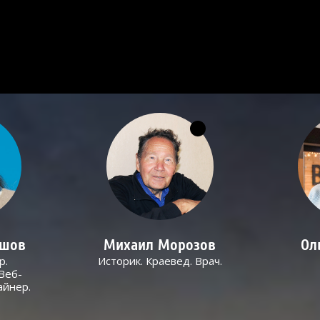
ашов
Михаил Морозов
Ол
р.
Историк. Краевед. Врач.
Веб-
айнер.