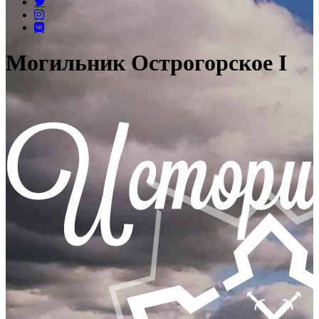
Могильник Острогорское I