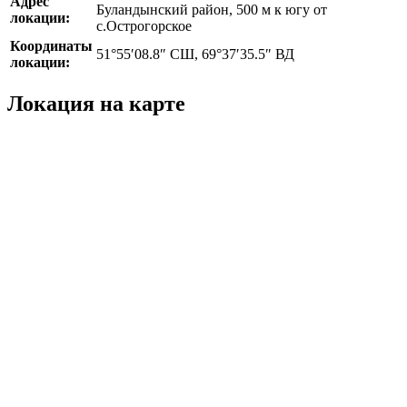
Адрес
Буландынский район, 500 м к югу от
локации:
с.Острогорское
Координаты
51°55′08.8″ СШ, 69°37′35.5″ ВД
локации:
Локация на карте