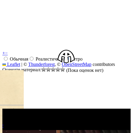
+
−
Обычная
Реалистичная
Ретро
Leaflet
|
©
Thunderforest
, ©
OpenStreetMap
contributors
Оцените материал:
(Пока оценок нет)
!