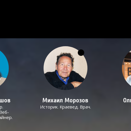
ашов
Михаил Морозов
Ол
р.
Историк. Краевед. Врач.
Веб-
айнер.