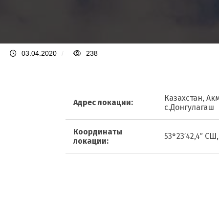
03.04.2020
/
238
Казахстан, Ак
Адрес локации:
с.Донгулагаш
Координаты
53°23′42,4″ СШ,
локации: