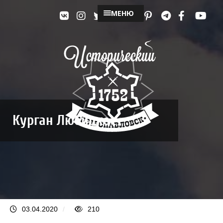
МЕНЮ
Курган Любицкое
03.04.2020
/
210