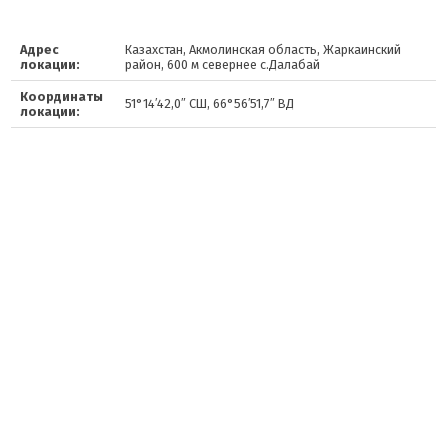
Адрес
Казахстан, Акмолинская область, Жаркаинский
локации:
район, 600 м севернее с.Далабай
Координаты
51°14′42,0″ СШ, 66°56′51,7″ ВД
локации: