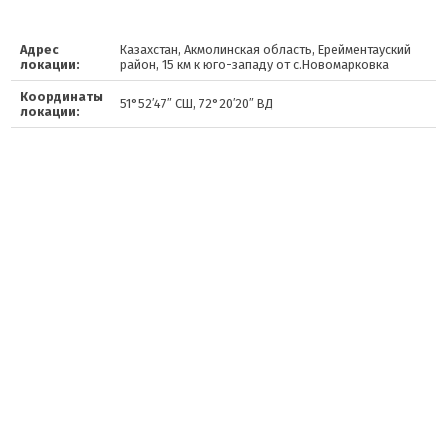
Адрес
Казахстан, Акмолинская область, Ерейментауский
локации:
район, 15 км к юго-западу от с.Новомарковка
Координаты
51°52′47″ СШ, 72°20′20″ ВД
локации: