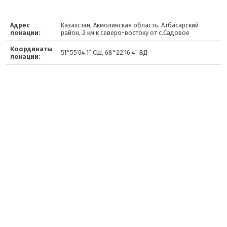
Адрес
Казахстан, Акмолинская область, Атбасарский
локации:
район, 2 км к северо-востоку от с.Садовое
Координаты
51°55′04.1″ СШ, 68°22′16.4″ ВД
локации: