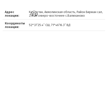
Адрес
Казахстан, Акмолинская область, Район Биржан сал,
локации:
2,3 км северо-восточнее с.Валиханово
Координаты
52°37′25.4″ СШ, 71°46′16.3″ ВД
локации: