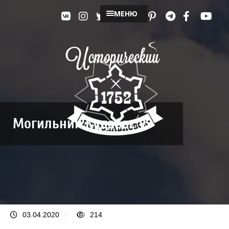
МЕНЮ
Могильник Кудабас V
03.04.2020
/
214