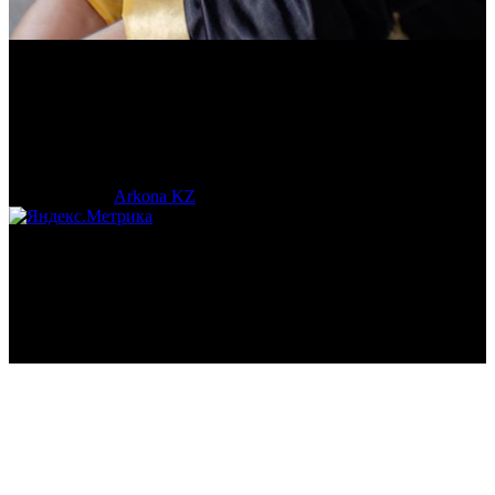
Василий Джан
Тренер и популяризатор Кендо.
© 2017-2023 |
Arkona KZ
| All Rights Reserved.
Подробная статистика >