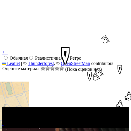
+
−
Обычная
Реалистичная
Ретро
Leaflet
|
©
Thunderforest
, ©
OpenStreetMap
contributors
Оцените материал:
(Пока оценок нет)
!