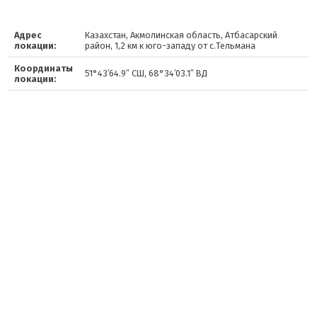
Адрес
Казахстан, Акмолинская область, Атбасарский
локации:
район, 1,2 км к юго-западу от с.Тельмана
Координаты
51°43′64.9″ СШ, 68°34′03.1″ ВД
локации: