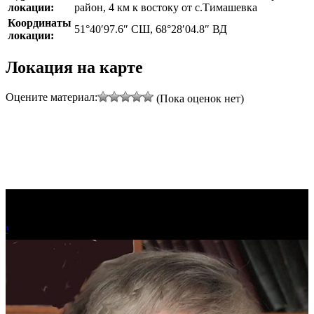
локации:
район, 4 км к востоку от с.Тимашевка
Координаты
51°40′97.6″ СШ, 68°28′04.8″ ВД
локации:
Локация на карте
Leaflet
|
©
Thunderforest
, ©
OpenStreetMap
contributors
Оцените материал:
(Пока оценок нет)
+
−
!