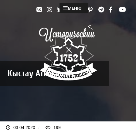
МЕНЮ
Кыстау Атыжок II
03.04.2020
/
199