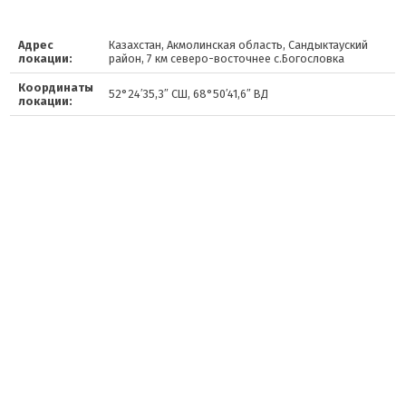
Адрес
Казахстан, Акмолинская область, Сандыктауский
локации:
район, 7 км северо-восточнее с.Богословка
Координаты
52°24′35,3″ СШ, 68°50′41,6″ ВД
локации: