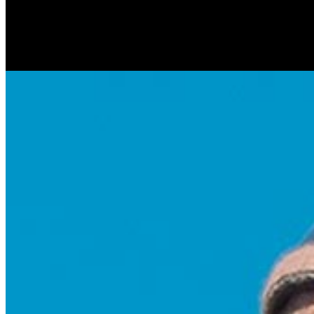
Антонина Казимирчик
Журналист. Краевед.