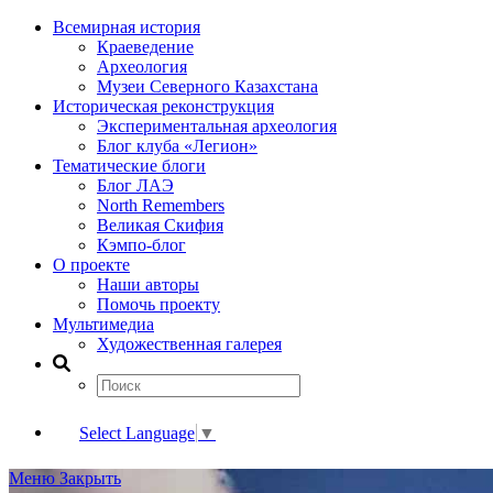
Всемирная история
Краеведение
Археология
Музеи Северного Казахстана
Историческая реконструкция
Экспериментальная археология
Блог клуба «Легион»
Тематические блоги
Блог ЛАЭ
North Remembers
Великая Скифия
Кэмпо-блог
О проекте
Наши авторы
Помочь проекту
Мультимедиа
Художественная галерея
Select Language
▼
Меню
Закрыть