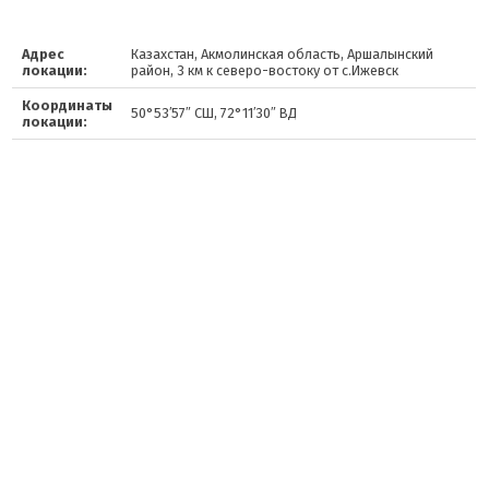
Адрес
Казахстан, Акмолинская область, Аршалынский
локации:
район, 3 км к северо-востоку от с.Ижевск
Координаты
50°53′57″ СШ, 72°11′30″ ВД
локации: