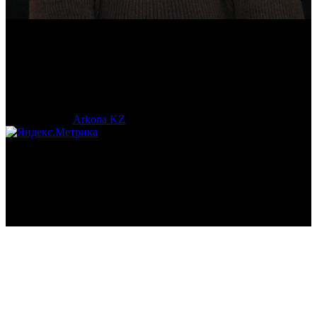
Эмма Усманова
Археолог. Реконструктор.
© 2017-2023 |
Arkona KZ
| All Rights Reserved.
Подробная статистика >