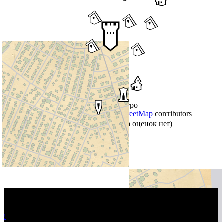
+
−
Обычная
Реалистичная
Ретро
Leaflet
|
©
Thunderforest
, ©
OpenStreetMap
contributors
Оцените материал:
(Пока оценок нет)
!