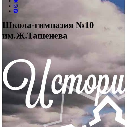
Школа-гимназия №10
им.Ж.Ташенева