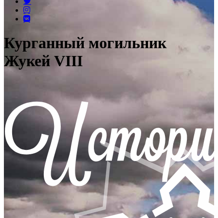
Курганный могильник
Жукей VIII