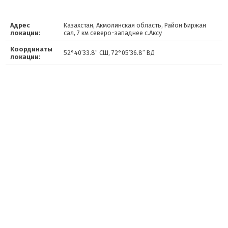
Адрес
Казахстан, Акмолинская область, Район Биржан
локации:
сал, 7 км северо-западнее с.Аксу
Координаты
52°40′33.8″ СШ, 72°05′36.8″ ВД
локации: