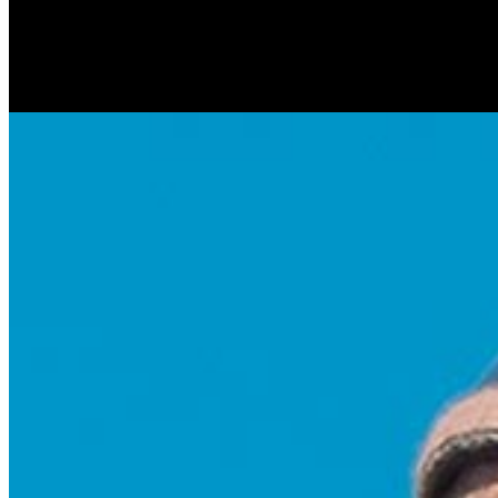
Антонина Казимирчик
Журналист. Краевед.