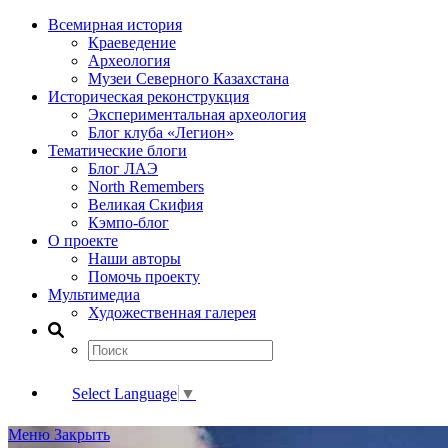
Всемирная история
Краеведение
Археология
Музеи Северного Казахстана
Историческая реконструкция
Экспериментальная археология
Блог клуба «Легион»
Тематические блоги
Блог ЛАЭ
North Remembers
Великая Скифия
Кэмпо-блог
О проекте
Наши авторы
Помочь проекту
Мультимедиа
Художественная галерея
Select Language
▼
Меню
Закрыть