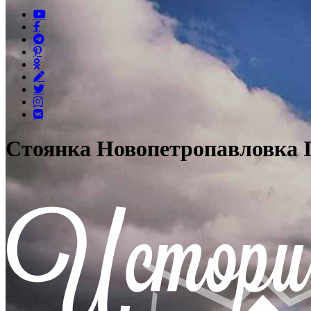
Стоянка Новопетропавловка I