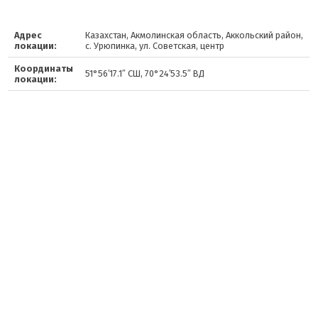
Адрес
Казахстан, Акмолинская область, Аккольский район,
локации:
с. Урюпинка, ул. Советская, центр
Координаты
51°56′17.1″ СШ, 70°24′53.5″ ВД
локации: