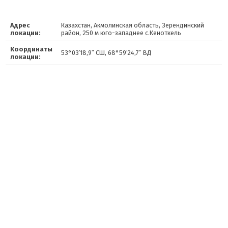
Адрес
Казахстан, Акмолинская область, Зерендинский
локации:
район, 250 м юго-западнее с.Кеноткель
Координаты
53°03′18,9″ СШ, 68°59′24,7″ ВД
локации: