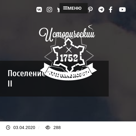
МЕНЮ
Поселение Кошкарбай
II
03.04.2020
/
288