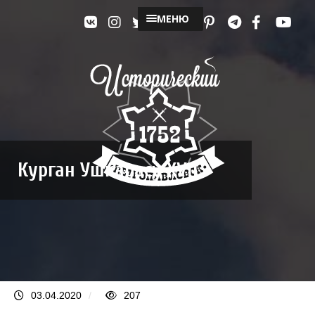
МЕНЮ
Курган Ушкарасу XVII
03.04.2020
/
207