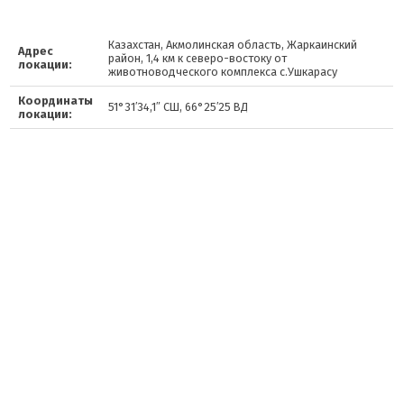
Казахстан, Акмолинская область, Жаркаинский
Адрес
район, 1,4 км к северо-востоку от
локации:
животноводческого комплекса с.Ушкарасу
Координаты
51°31′34,1″ СШ, 66°25′25 ВД
локации: