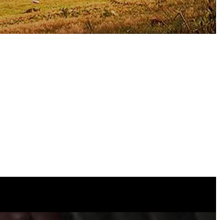
Leaflet
|
©
Thunderforest
, ©
OpenStreetMap
contributors