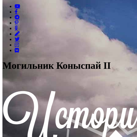
Могильник Коныспай II