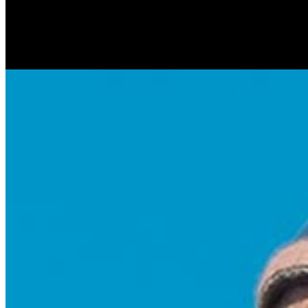
Антонина Казимирчик
Журналист. Краевед.