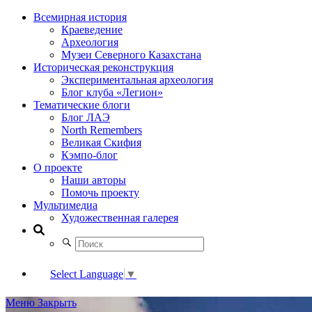
Всемирная история
Краеведение
Археология
Музеи Северного Казахстана
Историческая реконструкция
Экспериментальная археология
Блог клуба «Легион»
Тематические блоги
Блог ЛАЭ
North Remembers
Великая Скифия
Кэмпо-блог
О проекте
Наши авторы
Помочь проекту
Мультимедиа
Художественная галерея
Select Language
▼
Меню
Закрыть