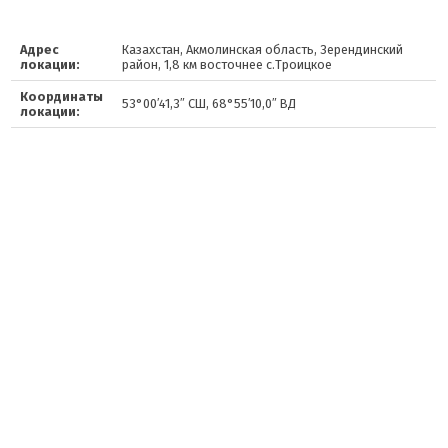
Адрес
Казахстан, Акмолинская область, Зерендинский
локации:
район, 1,8 км восточнее с.Троицкое
Координаты
53°00′41,3″ СШ, 68°55′10,0″ ВД
локации: