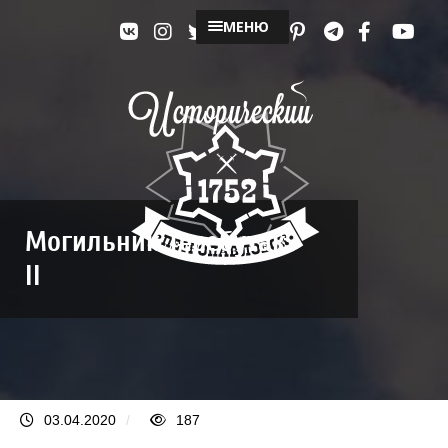
МЕНЮ
Могильник Теребутак
II
03.04.2020
/
187