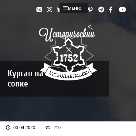
МЕНЮ
Курган на Алмазной
сопке
03.04.2020
/
210