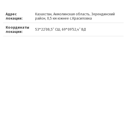
Адрес
Казахстан, Акмолинская область, Зерендинский
локации:
район, 0,5 км южнее с.Красиловка
Координаты
53°22′08,5″ СШ, 69°09′52,4″ ВД
локации: