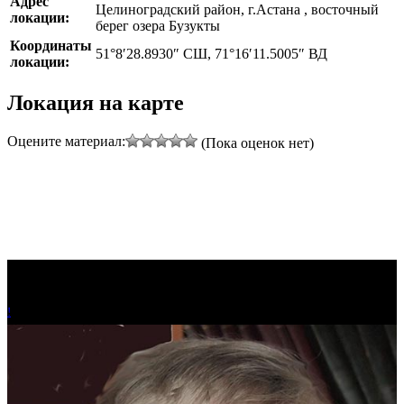
Адрес
Целиноградский район, г.Астана , восточный
локации:
берег озера Бузукты
Координаты
51°8′28.8930″ СШ, 71°16′11.5005″ ВД
локации:
Локация на карте
Leaflet
|
©
Thunderforest
, ©
OpenStreetMap
contributors
Оцените материал:
(Пока оценок нет)
+
−
!