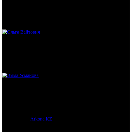
Михаил Морозов
Историк. Краевед. Врач.
Ольга Вайтович
Журналист.
Эмма Усманова
Археолог. Реконструктор.
© 2017-2023 |
Arkona KZ
| All Rights Reserved.