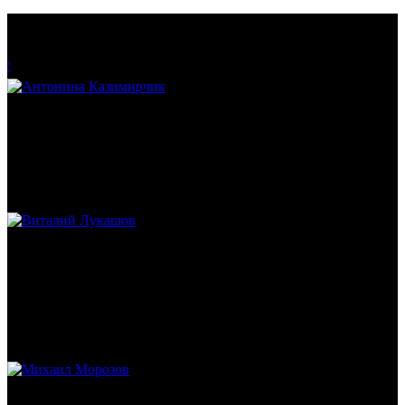
!
Антонина Казимирчик
Журналист. Краевед.
Виталий Лукашов
Реконструктор. Фехтовальщик. Веб-разработчик. Дизайнер.
Эколог.