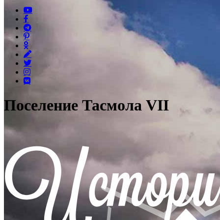
Поселение Тасмола VII