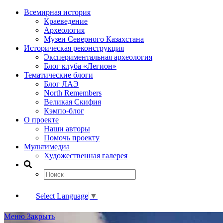
Всемирная история
Краеведение
Археология
Музеи Северного Казахстана
Историческая реконструкция
Экспериментальная археология
Блог клуба «Легион»
Тематические блоги
Блог ЛАЭ
North Remembers
Великая Скифия
Кэмпо-блог
О проекте
Наши авторы
Помочь проекту
Мультимедиа
Художественная галерея
Select Language
▼
Меню
Закрыть