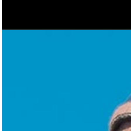
Антонина Казимирчик
Журналист. Краевед.