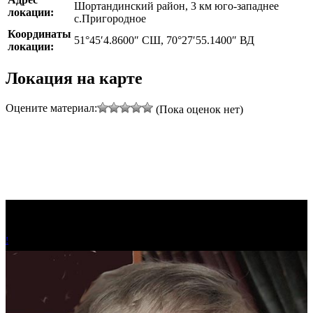
Шортандинский район, 3 км юго-западнее
локации:
с.Пригородное
Координаты
51°45′4.8600″ СШ, 70°27′55.1400″ ВД
локации:
Локация на карте
Leaflet
|
©
Thunderforest
, ©
OpenStreetMap
contributors
Оцените материал:
(Пока оценок нет)
+
−
!