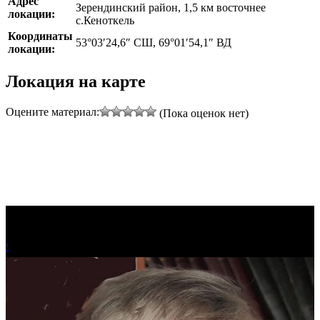
Адрес
Зерендинский район, 1,5 км восточнее
локации:
с.Кеноткель
Координаты
53°03′24,6″ СШ, 69°01′54,1″ ВД
локации:
Локация на карте
Leaflet
|
©
Thunderforest
, ©
OpenStreetMap
contributors
Оцените материал:
(Пока оценок нет)
+
−
!