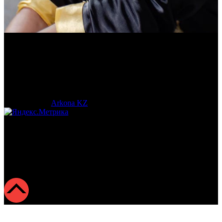
Василий Джан
Тренер и популяризатор Кендо.
© 2017-2023 |
Arkona KZ
| All Rights Reserved.
Подробная статистика >
Return to Top ▲