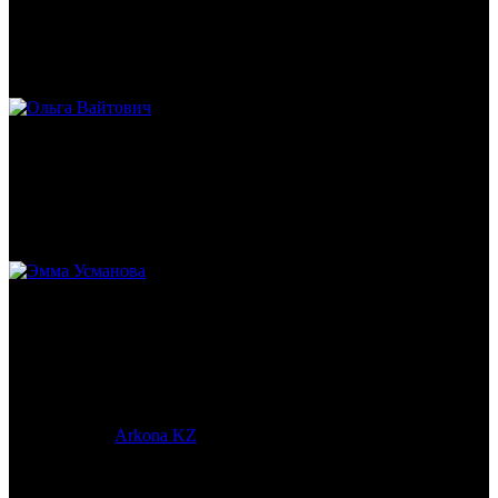
Михаил Морозов
Историк. Краевед. Врач.
Ольга Вайтович
Журналист.
Эмма Усманова
Археолог. Реконструктор.
© 2017-2023 |
Arkona KZ
| All Rights Reserved.