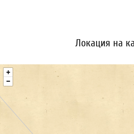
Локация на к
+
−