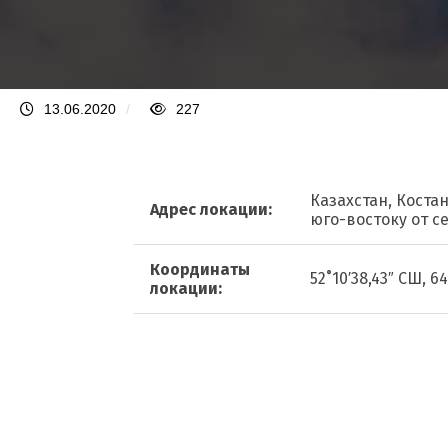
13.06.2020
/
227
Казахстан, Коста
Адрес локации:
юго-востоку от с
Координаты
52˚10′38,43″ СШ, 64
локации: