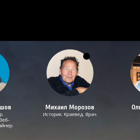
ашов
Михаил Морозов
Ол
р.
Историк. Краевед. Врач.
Веб-
айнер.