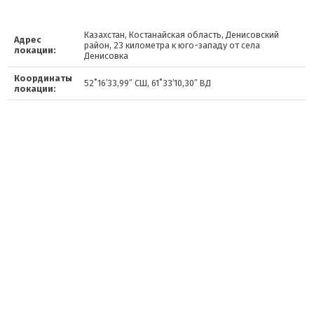
Казахстан, Костанайская область, Денисовский
Адрес
район, 23 километра к юго-западу от села
локации:
Денисовка
Координаты
52˚16′33,99″ СШ, 61˚33′10,30″ ВД
локации: