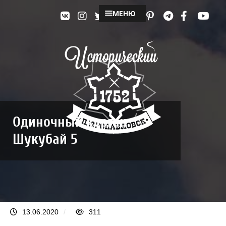
МЕНЮ
Одиночный курган
Шукубай 5
13.06.2020
/
311