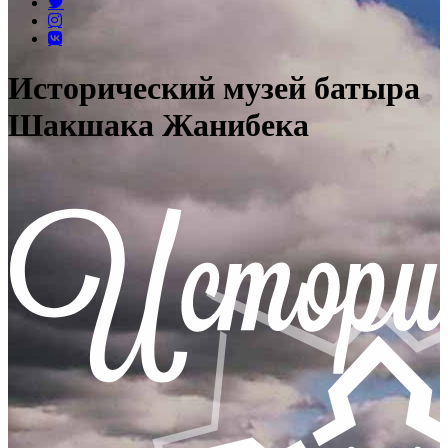
Исторический музей батыра
Шакшака Жанибека