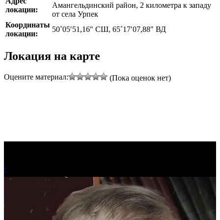
Адрес
Амангельдинский район, 2 километра к западу
локации:
от села Урпек
Координаты
50˚05′51,16″ СШ, 65˚17′07,88″ ВД
локации:
Локация на карте
Оцените материал:
(Пока оценок нет)
!