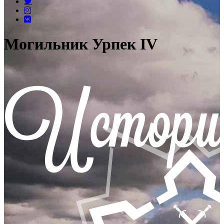
Могильник Урпек IV